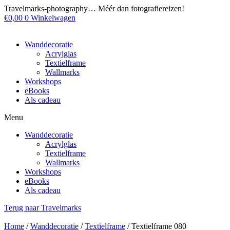
Ga
Travelmarks-photography… Méér dan fotografiereizen!
naar
€
0,00
0
Winkelwagen
de
inhoud
Wanddecoratie
Acrylglas
Textielframe
Wallmarks
Workshops
eBooks
Als cadeau
Menu
Wanddecoratie
Acrylglas
Textielframe
Wallmarks
Workshops
eBooks
Als cadeau
Terug naar Travelmarks
Home
/
Wanddecoratie
/
Textielframe
/ Textielframe 080