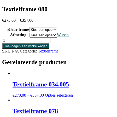
Textielframe 080
€
273,00
–
€
357,00
Kleur frame
Afmeting
Wissen
Textielframe
080
Toevoegen aan winkelwagen
aantal
SKU
N/A
Categorie:
Textielframe
Gerelateerde producten
Textielframe 034.005
Dit
€
273,00
–
€
357,00
Opties selecteren
product
heeft
meerdere
Textielframe 078
variaties.