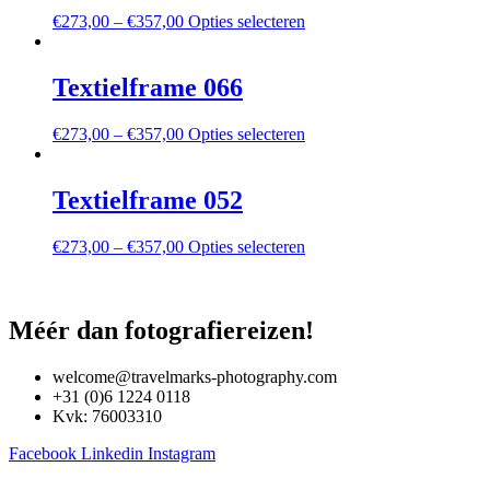
Deze
Dit
€
273,00
–
€
357,00
Opties selecteren
optie
product
kan
heeft
gekozen
meerdere
Textielframe 066
worden
variaties.
op
Deze
de
Dit
€
273,00
–
€
357,00
Opties selecteren
optie
productpagina
product
kan
heeft
gekozen
meerdere
Textielframe 052
worden
variaties.
op
Deze
de
Dit
€
273,00
–
€
357,00
Opties selecteren
optie
productpagina
product
kan
heeft
gekozen
meerdere
worden
variaties.
Méér dan fotografiereizen!
op
Deze
de
optie
productpagina
welcome@travelmarks-photography.com
kan
+31 (0)6 1224 0118
gekozen
Kvk: 76003310
worden
op
Facebook
Linkedin
Instagram
de
productpagina