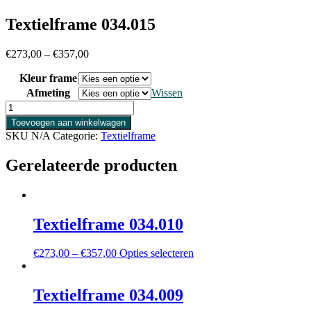
Textielframe 034.015
€
273,00
–
€
357,00
Kleur frame
Afmeting
Wissen
Textielframe
034.015
Toevoegen aan winkelwagen
aantal
SKU
N/A
Categorie:
Textielframe
Gerelateerde producten
Textielframe 034.010
Dit
€
273,00
–
€
357,00
Opties selecteren
product
heeft
meerdere
Textielframe 034.009
variaties.