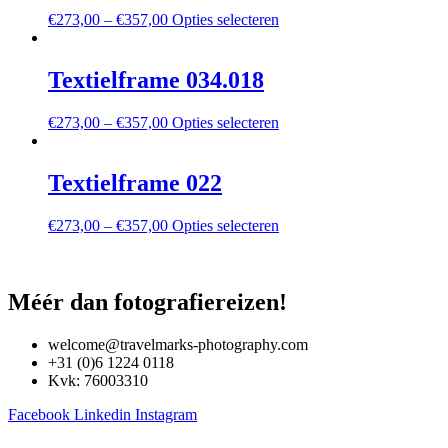
Deze
Dit
€
273,00
–
€
357,00
Opties selecteren
optie
product
kan
heeft
gekozen
meerdere
Textielframe 034.018
worden
variaties.
op
Deze
de
Dit
€
273,00
–
€
357,00
Opties selecteren
optie
productpagina
product
kan
heeft
gekozen
meerdere
Textielframe 022
worden
variaties.
op
Deze
de
Dit
€
273,00
–
€
357,00
Opties selecteren
optie
productpagina
product
kan
heeft
gekozen
meerdere
worden
variaties.
Méér dan fotografiereizen!
op
Deze
de
optie
productpagina
welcome@travelmarks-photography.com
kan
+31 (0)6 1224 0118
gekozen
Kvk: 76003310
worden
op
Facebook
Linkedin
Instagram
de
productpagina