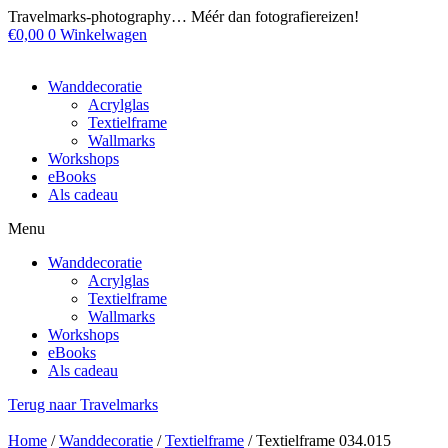
Ga
Travelmarks-photography… Méér dan fotografiereizen!
naar
€
0,00
0
Winkelwagen
de
inhoud
Wanddecoratie
Acrylglas
Textielframe
Wallmarks
Workshops
eBooks
Als cadeau
Menu
Wanddecoratie
Acrylglas
Textielframe
Wallmarks
Workshops
eBooks
Als cadeau
Terug naar Travelmarks
Home
/
Wanddecoratie
/
Textielframe
/ Textielframe 034.015