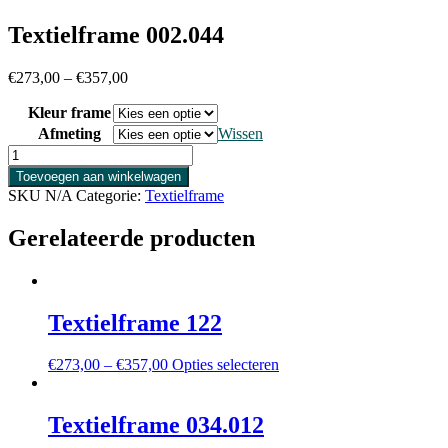
Textielframe 002.044
€
273,00
–
€
357,00
Kleur frame
Afmeting
Wissen
Textielframe
002.044
Toevoegen aan winkelwagen
aantal
SKU
N/A
Categorie:
Textielframe
Gerelateerde producten
Textielframe 122
Dit
€
273,00
–
€
357,00
Opties selecteren
product
heeft
meerdere
Textielframe 034.012
variaties.