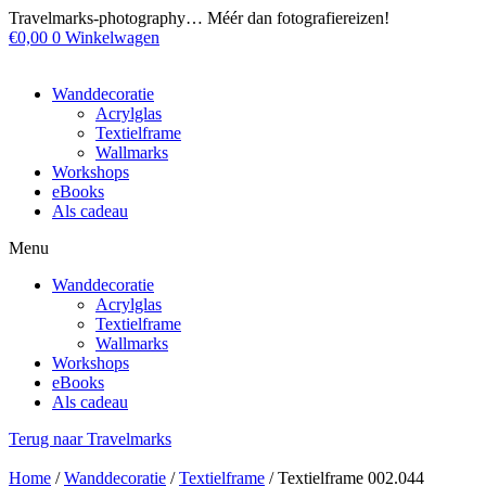
Ga
Travelmarks-photography… Méér dan fotografiereizen!
naar
€
0,00
0
Winkelwagen
de
inhoud
Wanddecoratie
Acrylglas
Textielframe
Wallmarks
Workshops
eBooks
Als cadeau
Menu
Wanddecoratie
Acrylglas
Textielframe
Wallmarks
Workshops
eBooks
Als cadeau
Terug naar Travelmarks
Home
/
Wanddecoratie
/
Textielframe
/ Textielframe 002.044