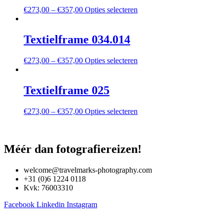
Deze
Dit
€
273,00
–
€
357,00
Opties selecteren
optie
product
kan
heeft
gekozen
meerdere
Textielframe 034.014
worden
variaties.
op
Deze
de
Dit
€
273,00
–
€
357,00
Opties selecteren
optie
productpagina
product
kan
heeft
gekozen
meerdere
Textielframe 025
worden
variaties.
op
Deze
de
Dit
€
273,00
–
€
357,00
Opties selecteren
optie
productpagina
product
kan
heeft
gekozen
meerdere
worden
variaties.
Méér dan fotografiereizen!
op
Deze
de
optie
productpagina
welcome@travelmarks-photography.com
kan
+31 (0)6 1224 0118
gekozen
Kvk: 76003310
worden
op
Facebook
Linkedin
Instagram
de
productpagina